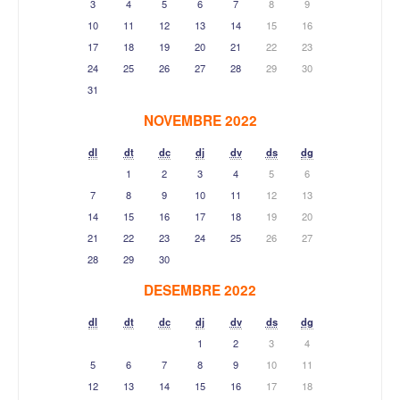
3
4
5
6
7
8
9
10
11
12
13
14
15
16
17
18
19
20
21
22
23
24
25
26
27
28
29
30
31
NOVEMBRE 2022
dl
dt
dc
dj
dv
ds
dg
1
2
3
4
5
6
7
8
9
10
11
12
13
14
15
16
17
18
19
20
21
22
23
24
25
26
27
28
29
30
DESEMBRE 2022
dl
dt
dc
dj
dv
ds
dg
1
2
3
4
5
6
7
8
9
10
11
12
13
14
15
16
17
18