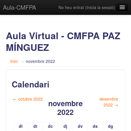
Aula-CMFPA
No heu entrat (
Inicia la sessió
)
Català (Valencià) ‎(ca_valencia)‎
Aula Virtual - CMFPA PAZ
MÍNGUEZ
Inici
→
novembre 2022
Calendari
←
octubre 2022
desembre
novembre
2022
→
2022
dl
dt
dc
dj
dv
ds
dg