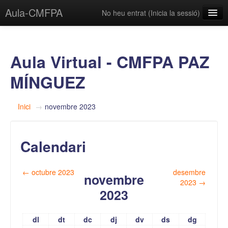
Aula-CMFPA
No heu entrat (
Inicia la sessió
)
Català (Valencià) ‎(ca_valencia)‎
Aula Virtual - CMFPA PAZ
MÍNGUEZ
Inici
→
novembre 2023
Calendari
←
octubre 2023
desembre
novembre
2023
→
2023
dl
dt
dc
dj
dv
ds
dg