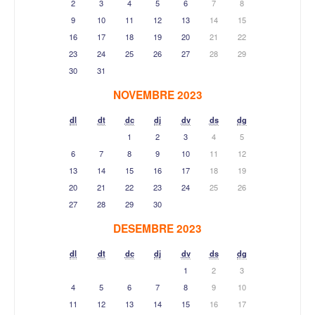
2
3
4
5
6
7
8
9
10
11
12
13
14
15
16
17
18
19
20
21
22
23
24
25
26
27
28
29
30
31
NOVEMBRE 2023
dl
dt
dc
dj
dv
ds
dg
1
2
3
4
5
6
7
8
9
10
11
12
13
14
15
16
17
18
19
20
21
22
23
24
25
26
27
28
29
30
DESEMBRE 2023
dl
dt
dc
dj
dv
ds
dg
1
2
3
4
5
6
7
8
9
10
11
12
13
14
15
16
17